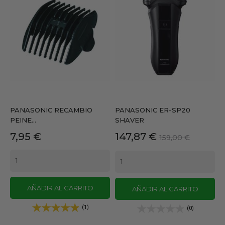
PANASONIC RECAMBIO
PANASONIC ER-SP20
PEINE...
SHAVER
Precio
Precio
Precio
7,95 €
147,87 €
159,00 €
base
AÑADIR AL CARRITO
AÑADIR AL CARRITO
(1)
(0)