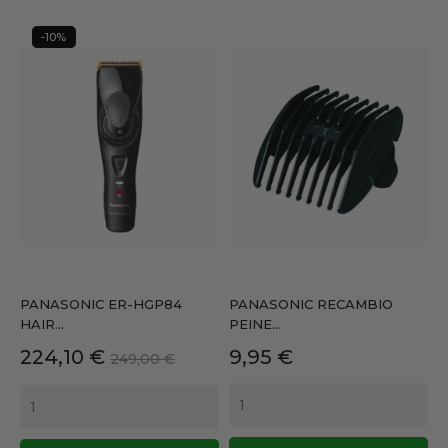
-10%
PANASONIC ER-HGP84
PANASONIC RECAMBIO
HAIR...
PEINE...
Precio
Precio
Precio
224,10 €
9,95 €
249,00 €
base