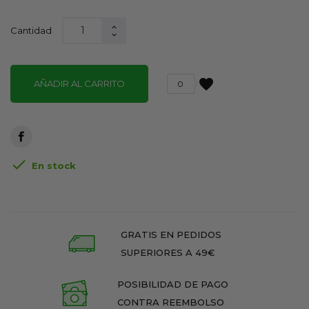
Cantidad
favorite
AÑADIR AL CARRITO
0

En stock
GRATIS EN PEDIDOS
SUPERIORES A 49€
POSIBILIDAD DE PAGO
CONTRA REEMBOLSO