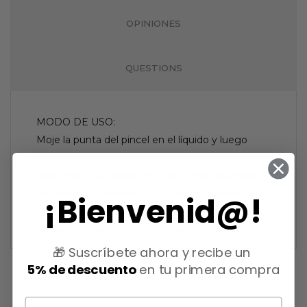
OPINIONES
QUESTIONS
MODO DE USO:
Moje la punta del pincel en el líquido y luego
sumerja el pincel en el polvo acrílico para crear una
bola pequeña. Aplicar en la Tip/ uñas naturales con
movimientos rápidos. Repita si es necesario.
¡Bienvenid@!
Endurece y cura bajo luz natural, no requiere
lámpara. Termine el trabajo con Top Coat.
🎁 Suscríbete ahora y recibe un
5% de descuento
en tu primera compra