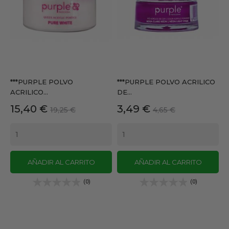
***PURPLE POLVO
***PURPLE POLVO ACRILICO
ACRILICO...
DE...
Precio
Precio
Precio
Precio
15,40 €
3,49 €
19,25 €
4,65 €
base
base
AÑADIR AL CARRITO
AÑADIR AL CARRITO
(0)
(0)