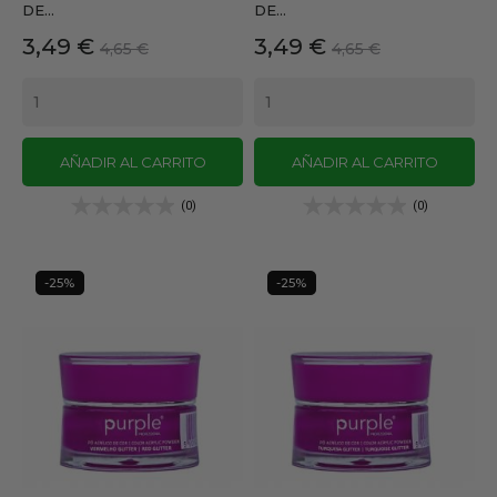
DE...
DE...
Precio
Precio
Precio
Precio
3,49 €
3,49 €
4,65 €
4,65 €
base
base
AÑADIR AL CARRITO
AÑADIR AL CARRITO
(0)
(0)
-25%
-25%