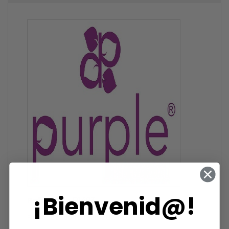
¡Bienvenid@!
Referencia
P1403
2024-07-02
Fecha de disponibilidad: