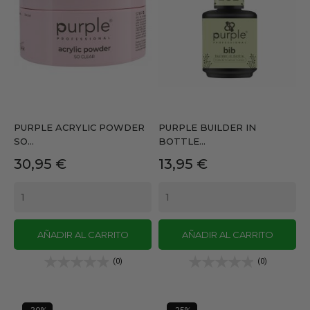
PURPLE ACRYLIC POWDER
PURPLE BUILDER IN
SO...
BOTTLE...
Precio
Precio
30,95 €
13,95 €
AÑADIR AL CARRITO
AÑADIR AL CARRITO
(0)
(0)
-20%
-25%