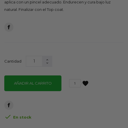
aplica con un pincel adecuado. Endurecen y cura bajo luz
natural. Finalizar con el Top coat.
Cantidad
favorite
AÑADIR AL CARRITO
1

En stock