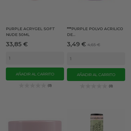
PURPLE ACRYGEL SOFT
***PURPLE POLVO ACRILICO
NUDE 50ML
DE...
Precio
Precio
Precio
33,85 €
3,49 €
4,65 €
base
AÑADIR AL CARRITO
AÑADIR AL CARRITO
(0)
(0)