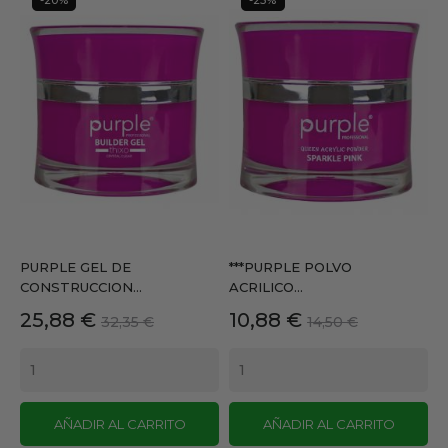
PURPLE GEL DE
***PURPLE POLVO
CONSTRUCCION...
ACRILICO...
Precio
Precio
Precio
Precio
25,88 €
10,88 €
32,35 €
14,50 €
base
base
AÑADIR AL CARRITO
AÑADIR AL CARRITO