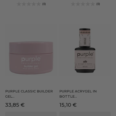
(0)
(0)
PURPLE CLASSIC BUILDER
PURPLE ACRYGEL IN
GEL...
BOTTLE...
Precio
Precio
33,85 €
15,10 €