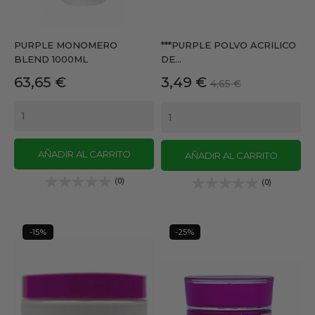
PURPLE MONOMERO
***PURPLE POLVO ACRILICO
BLEND 1000ML
DE...
Precio
Precio
Precio
63,65 €
3,49 €
4,65 €
base
AÑADIR AL CARRITO
AÑADIR AL CARRITO
(0)
(0)
-15%
-25%