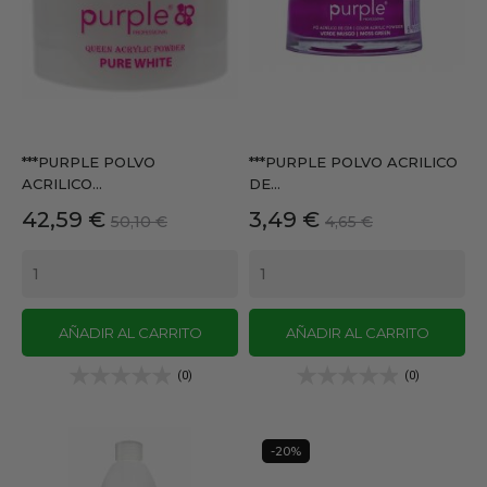
***PURPLE POLVO
***PURPLE POLVO ACRILICO
ACRILICO...
DE...
Precio
Precio
Precio
Precio
42,59 €
3,49 €
50,10 €
4,65 €
base
base
AÑADIR AL CARRITO
AÑADIR AL CARRITO
(0)
(0)
-20%