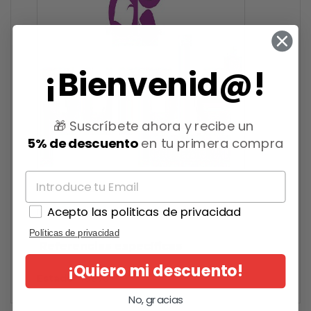
¡Bienvenid@!
🎁 Suscríbete ahora y recibe un
5% de descuento
en tu primera compra
Referencia
P2350
Acepto las politicas de privacidad
2026-06-30
Fecha de disponibilidad:
Políticas de privacidad
Referencias específicas
¡Quiero mi descuento!
Estado
Nuevo
No, gracias