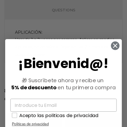
QUESTIONS
APLICACIÓN:
Usar de 1 a 2 veces por semana. Aplicar en medios
y puntas, no en raíces. Dejar actuar 2-3 minutos y
después aclarar.
¡Bienvenid@!
🎁 Suscríbete ahora y recibe un
5% de descuento
en tu primera compra
8 otros productos en la misma
categoría:
Acepto las politicas de privacidad
Políticas de privacidad