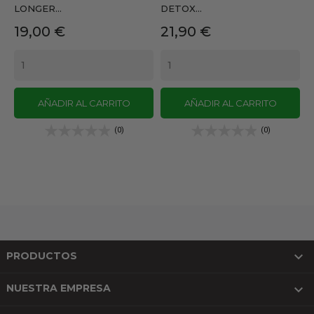
LONGER...
DETOX...
Precio
Precio
19,00 €
21,90 €
AÑADIR AL CARRITO
AÑADIR AL CARRITO
(0)
(0)

PRODUCTOS

NUESTRA EMPRESA