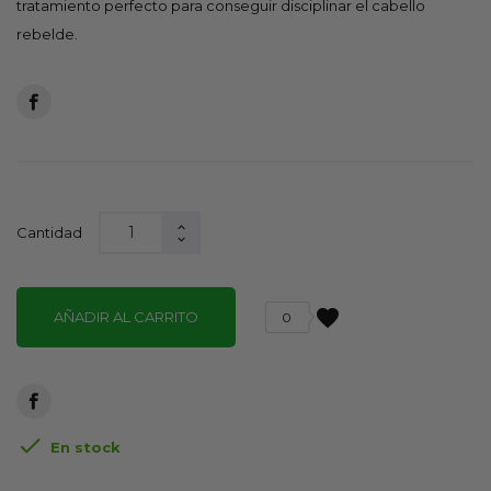
tratamiento perfecto para conseguir disciplinar el cabello
rebelde.
Cantidad
favorite
AÑADIR AL CARRITO
0

En stock