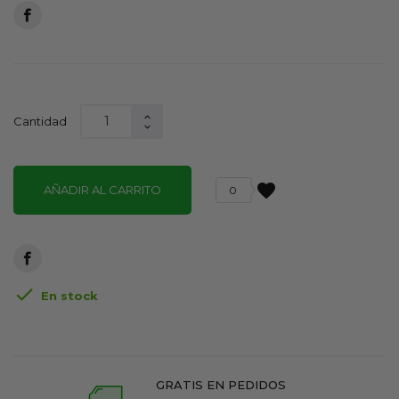
Cantidad
favorite
AÑADIR AL CARRITO
0

En stock
GRATIS EN PEDIDOS