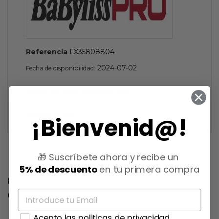
Referencia
FX35808804
2024-07-02
Fecha de disponibilidad:
Referencias específicas
Estado
Nuevo
¡Bienvenid@!
🎁 Suscríbete ahora y recibe un
5% de descuento
en tu primera compra
8 otros productos en la misma
categoría:
Acepto las politicas de privacidad
-10%