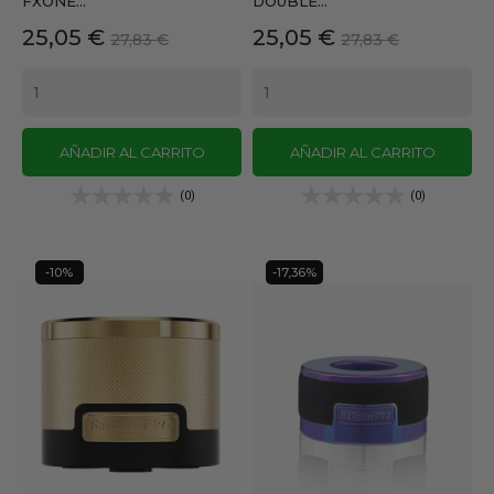
FXONE...
DOUBLE...
Precio
Precio
Precio
Precio
25,05 €
25,05 €
27,83 €
27,83 €
base
base
AÑADIR AL CARRITO
AÑADIR AL CARRITO
(0)
(0)
-10%
-17,36%