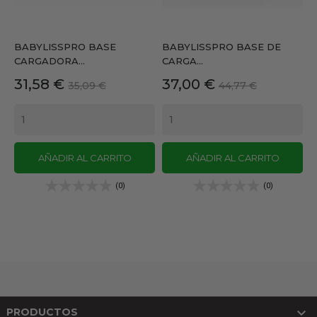
BABYLISSPRO BASE
BABYLISSPRO BASE DE
CARGADORA...
CARGA...
Precio
Precio
Precio
Precio
31,58 €
37,00 €
35,09 €
44,77 €
base
base
AÑADIR AL CARRITO
AÑADIR AL CARRITO
(0)
(0)

PRODUCTOS