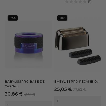
(0)
-25%
-10%
BABYLISSPRO BASE DE
BABYLISSPRO RECAMBIO...
CARGA...
Precio
Precio
25,05 €
27,83 €
Precio
Precio
30,86 €
41,14 €
base
base