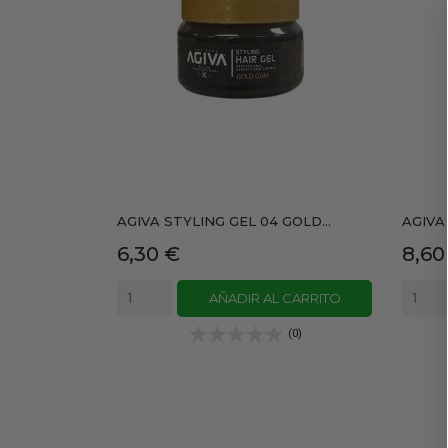
AGIVA STYLING GEL 04 GOLD...
AGIVA 
Precio
Prec
6,30 €
8,60
AÑADIR AL CARRITO
(0)