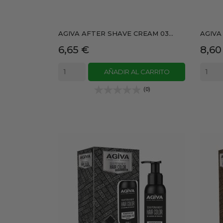
AGIVA AFTER SHAVE CREAM 03...
AGIVA
Precio
Prec
6,65 €
8,60
AÑADIR AL CARRITO
(0)