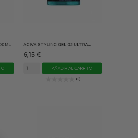
500ML
AGIVA STYLING GEL 03 ULTRA...
Precio
6,15 €
TO
AÑADIR AL CARRITO
(0)