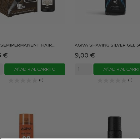
 SEMIPERMANENT HAIR...
AGIVA SHAVING SILVER GEL 
io
Precio
5 €
9,00 €
AÑADIR AL CARRITO
AÑADIR AL CARRI
(0)
(0)