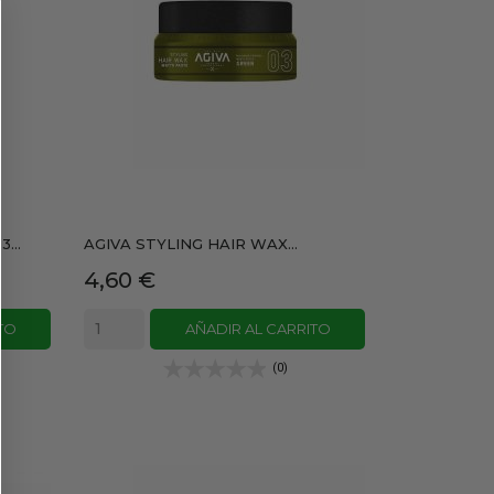
...
AGIVA STYLING HAIR WAX...
Precio
4,60 €
TO
AÑADIR AL CARRITO
(0)