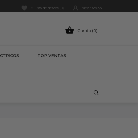
Mi lista de deseos (
0
)
Iniciar sesión

Carrito (0)
HOT
ÉCTRICOS
TOP VENTAS