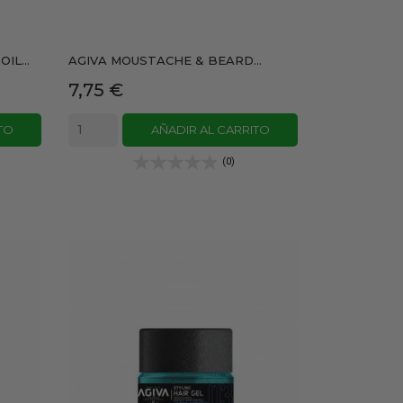
IL...
AGIVA MOUSTACHE & BEARD...
Precio
7,75 €
TO
AÑADIR AL CARRITO
(0)