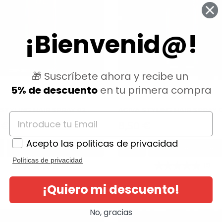
¡Bienvenid@!
🎁 Suscríbete ahora y recibe un
5% de descuento
en tu primera compra
STYLING HAIR SPRAY 02...
AGIVA STYLING HAIR SPRAY 03
io
Precio
 €
8,50 €
Acepto las politicas de privacidad
AÑADIR AL CARRITO
AÑADIR AL CARRI
Políticas de privacidad
(0)
(0)
¡Quiero mi descuento!
No, gracias