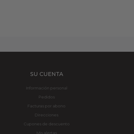
SU CUENTA
Información personal
Pedidos
Facturas por abono
Direcciones
Cupones de descuento
Mis alertas