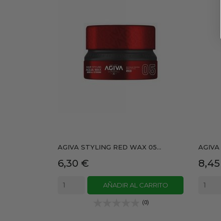
AGIVA STYLING RED WAX 05...
AGIVA
Precio
Prec
6,30 €
8,45
AÑADIR AL CARRITO
(0)