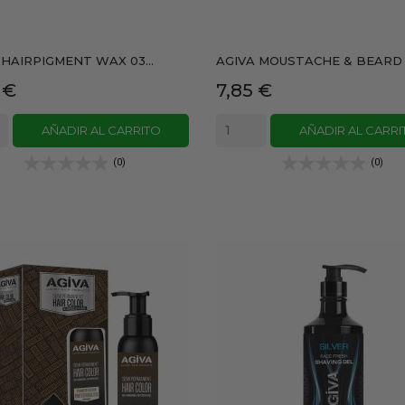
 HAIRPIGMENT WAX 03...
AGIVA MOUSTACHE & BEARD O
io
Precio
 €
7,85 €
AÑADIR AL CARRITO
AÑADIR AL CARRI
(0)
(0)