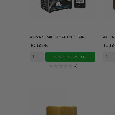
AGIVA SEMIPERMANENT HAIR...
AGIVA
Precio
Prec
10,65 €
10,6
AÑADIR AL CARRITO
(0)