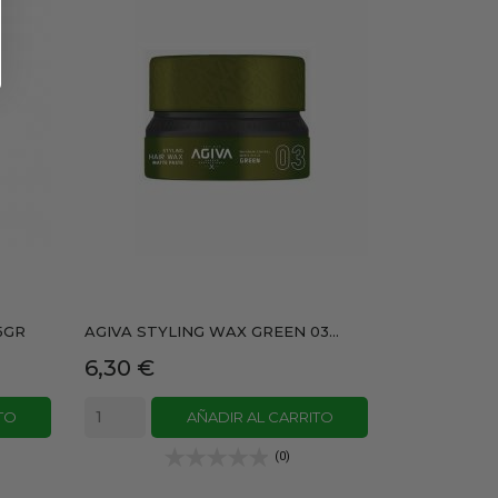
5GR
AGIVA STYLING WAX GREEN 03...
Precio
6,30 €
TO
AÑADIR AL CARRITO
(0)