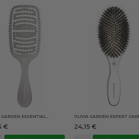
A GARDEN ESSENTIAL...
OLIVIA GARDEN EXPERT CARE.
io
Precio
5 €
24,15 €