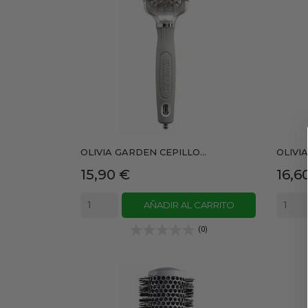
OLIVIA GARDEN CEPILLO...
OLIVIA
Precio
Prec
15,90 €
16,6
AÑADIR AL CARRITO
(0)