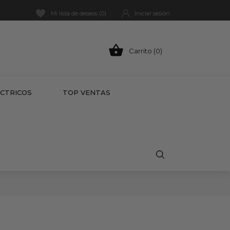
Mi lista de deseos (
0
)
Iniciar sesión

Carrito (0)
HOT
ÉCTRICOS
TOP VENTAS