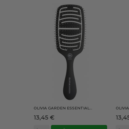
OLIVIA GARDEN ESSENTIAL...
OLIVI
Precio
Prec
13,45 €
13,4