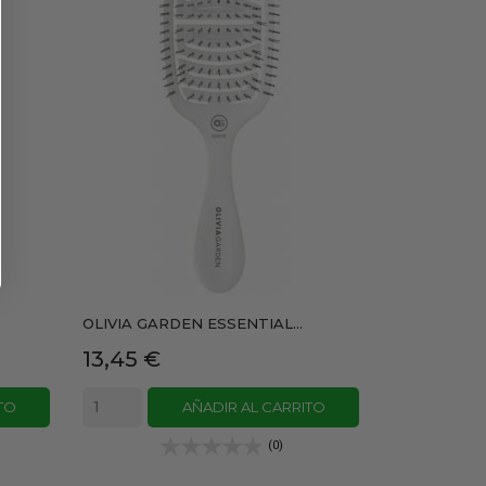
OLIVIA GARDEN ESSENTIAL...
Precio
13,45 €
TO
AÑADIR AL CARRITO
(0)