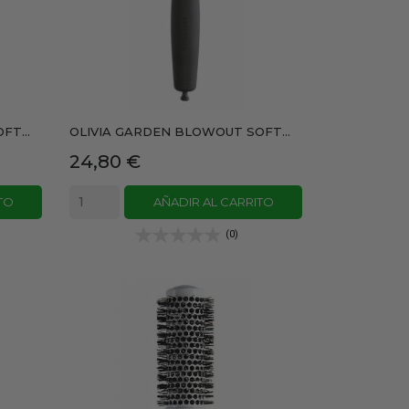
T...
OLIVIA GARDEN BLOWOUT SOFT...
Precio
24,80 €
TO
AÑADIR AL CARRITO
(0)