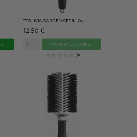
***OLIVIA GARDEN CEPILLO...
Precio
12,50 €
TO
AÑADIR AL CARRITO
(0)