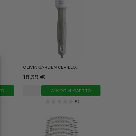
OLIVIA GARDEN CEPILLO...
Precio
18,39 €
TO
AÑADIR AL CARRITO
(0)