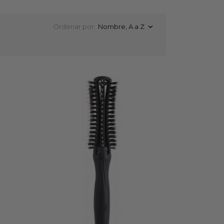
Ordenar por:
Nombre, A a Z
