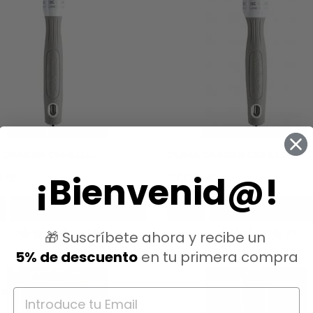
 GARDEN CEPILLO...
OLIVIA GARDEN CEPILLO...
¡Bienvenid@!
io
Precio
0 €
17,05 €
AÑADIR AL CARRITO
AÑADIR AL CARRI
🎁 Suscríbete ahora y recibe un
(0)
(0)
5% de descuento
en tu primera compra