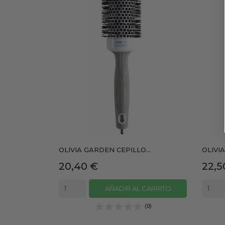
OLIVIA GARDEN CEPILLO...
OLIVIA
Precio
Prec
20,40 €
22,5
AÑADIR AL CARRITO
(0)