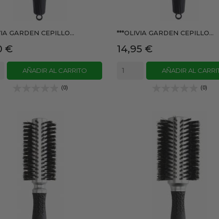
VIA GARDEN CEPILLO...
***OLIVIA GARDEN CEPILLO...
io
Precio
0 €
14,95 €
AÑADIR AL CARRITO
AÑADIR AL CARRI
(0)
(0)