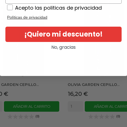
Acepto las politicas de privacidad
Políticas de privacidad
¡Quiero mi descuento!
No, gracias
 GARDEN CEPILLO...
OLIVIA GARDEN CEPILLO...
io
Precio
0 €
16,20 €
AÑADIR AL CARRITO
AÑADIR AL CARRI
(0)
(0)