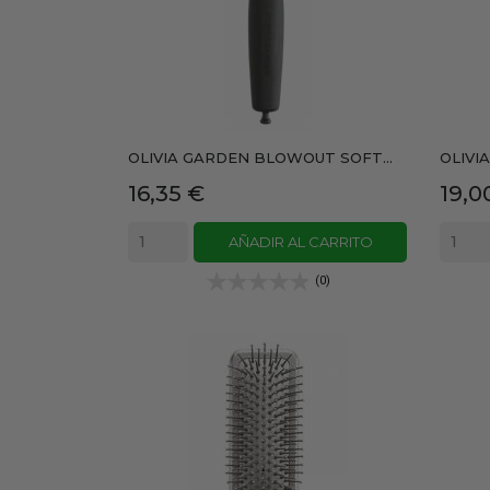
OLIVIA GARDEN BLOWOUT SOFT...
OLIVI
Precio
Prec
16,35 €
19,0
AÑADIR AL CARRITO
(0)