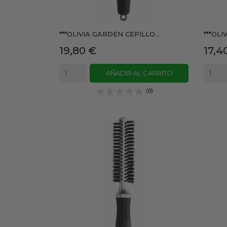
***OLIVIA GARDEN CEPILLO...
***OLI
Precio
Prec
19,80 €
17,4
AÑADIR AL CARRITO
(0)