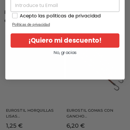
8 otros productos en la misma
Acepto las politicas de privacidad
categoría:
Políticas de privacidad
¡Quiero mi descuento!
No, gracias
EUROSTIL HORQUILLAS
EUROSTIL GOMAS CON
LISAS...
GANCHO...
Precio
Precio
1,25 €
6,20 €