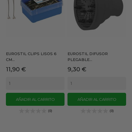
EUROSTIL CLIPS LISOS 6
EUROSTIL DIFUSOR
CM...
PLEGABLE...
Precio
Precio
11,90 €
9,30 €
AÑADIR AL CARRITO
AÑADIR AL CARRITO
(0)
(0)