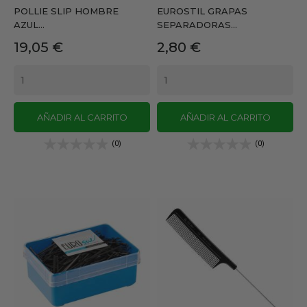
POLLIE SLIP HOMBRE
EUROSTIL GRAPAS
AZUL...
SEPARADORAS...
Precio
Precio
19,05 €
2,80 €
AÑADIR AL CARRITO
AÑADIR AL CARRITO
(0)
(0)