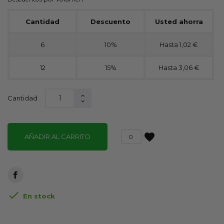
Cantidad
Descuento
Usted ahorra
6
10%
Hasta 1,02 €
12
15%
Hasta 3,06 €
Cantidad
favorite
AÑADIR AL CARRITO
0

En stock