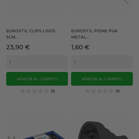
EUROSTIL CLIPS LISOS
EUROSTIL PEINE PUA
5CM...
METAL...
Precio
Precio
23,90 €
1,60 €
AÑADIR AL CARRITO
AÑADIR AL CARRITO
(0)
(0)