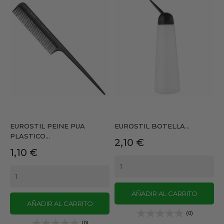
EUROSTIL PEINE PUA
EUROSTIL BOTELLA...
PLASTICO...
Precio
2,10 €
Precio
1,10 €
AÑADIR AL CARRITO
AÑADIR AL CARRITO
(0)
(0)