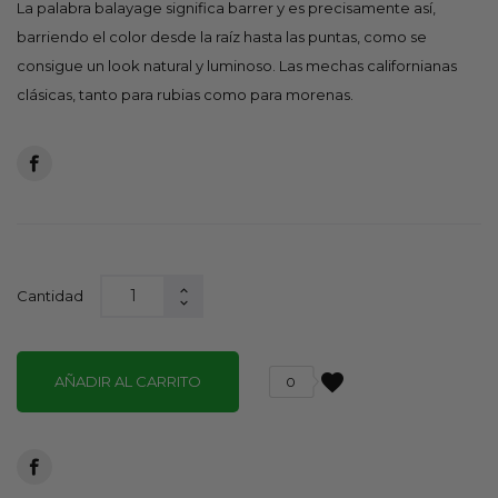
La palabra balayage significa barrer y es precisamente así,
barriendo el color desde la raíz hasta las puntas, como se
consigue un look natural y luminoso. Las mechas californianas
clásicas, tanto para rubias como para morenas.
Cantidad
favorite
AÑADIR AL CARRITO
0