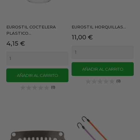
EUROSTIL COCTELERA
EUROSTIL HORQUILLAS...
PLASTICO...
Precio
11,00 €
Precio
4,15 €
AÑADIR AL CARRITO
AÑADIR AL CARRITO
(0)
(0)