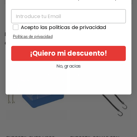
Acepto las politicas de privacidad
8 otros productos en la misma
Políticas de privacidad
categoría:
¡Quiero mi descuento!
No, gracias