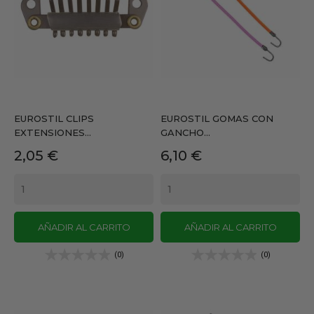
EUROSTIL CLIPS
EUROSTIL GOMAS CON
EXTENSIONES...
GANCHO...
Precio
Precio
2,05 €
6,10 €
AÑADIR AL CARRITO
AÑADIR AL CARRITO
(0)
(0)