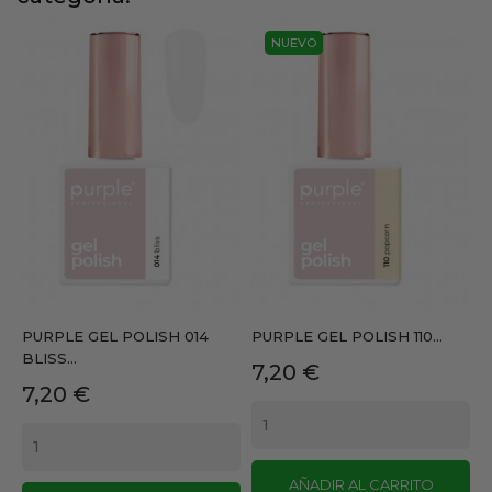
NUEVO
PURPLE GEL POLISH 014
PURPLE GEL POLISH 110...
BLISS...
Precio
7,20 €
Precio
7,20 €
AÑADIR AL CARRITO