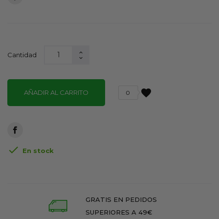
Cantidad
favorite
AÑADIR AL CARRITO
0

En stock
GRATIS EN PEDIDOS
SUPERIORES A 49€