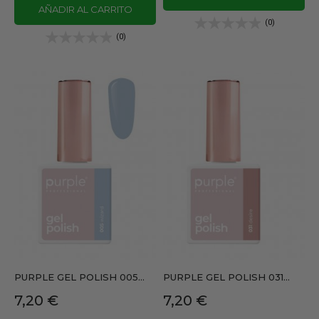
AÑADIR AL CARRITO
(0)
(0)
PURPLE GEL POLISH 005...
PURPLE GEL POLISH 031...
Precio
Precio
7,20 €
7,20 €