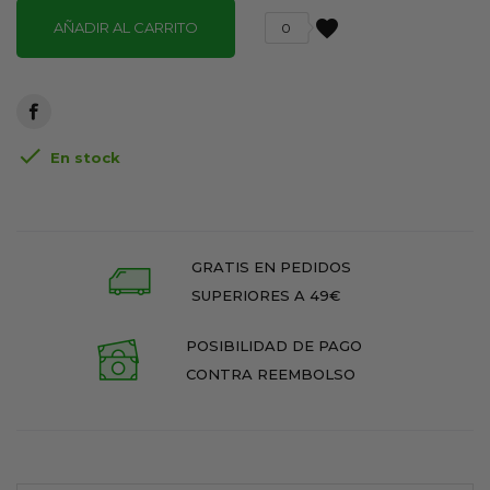
favorite
AÑADIR AL CARRITO
0

En stock
GRATIS EN PEDIDOS
SUPERIORES A 49€
POSIBILIDAD DE PAGO
CONTRA REEMBOLSO