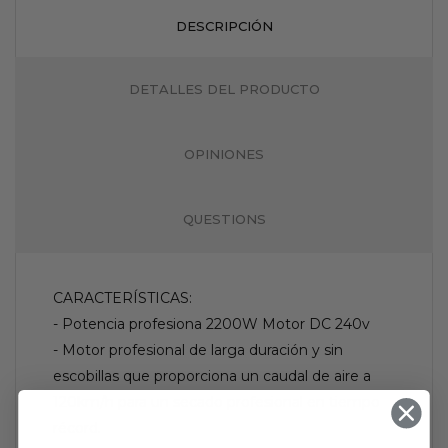
DESCRIPCIÓN
DETALLES DEL PRODUCTO
OPINIONES
QUESTIONS
CARACTERÍSTICAS:
- Potencia profesiona 2200W Motor DC 240v
- Motor profesional de larga duración y sin
escobillas que proporciona un caudal de aire a
120km/h para un secado profesional en tiempo
récord.