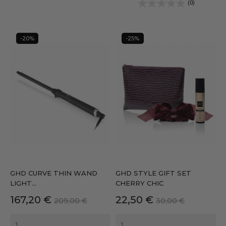
(0)
-20%
-25%
GHD CURVE THIN WAND
GHD STYLE GIFT SET
LIGHT...
CHERRY CHIC
Precio
Precio
Precio
Precio
167,20 €
22,50 €
209,00 €
30,00 €
base
base