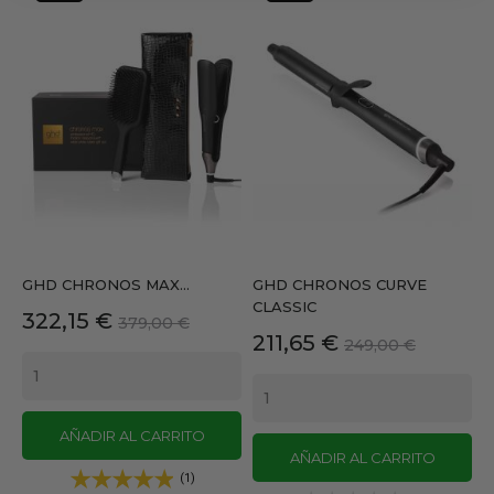
GHD CHRONOS MAX...
GHD CHRONOS CURVE
CLASSIC
Precio
Precio
322,15 €
379,00 €
Precio
Precio
211,65 €
base
249,00 €
base
AÑADIR AL CARRITO
AÑADIR AL CARRITO
(1)