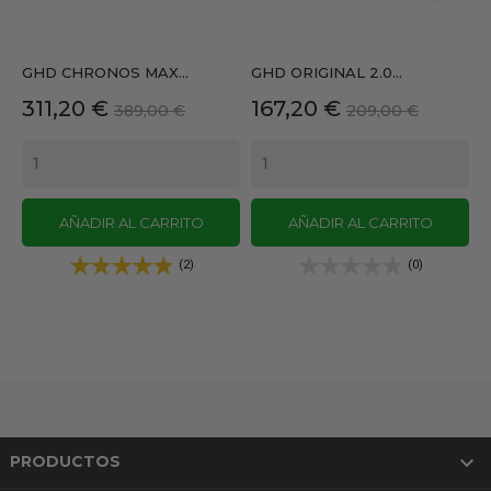
GHD CHRONOS MAX...
GHD ORIGINAL 2.0...
Precio
Precio
Precio
Precio
311,20 €
167,20 €
389,00 €
209,00 €
base
base
AÑADIR AL CARRITO
AÑADIR AL CARRITO
(2)
(0)

PRODUCTOS