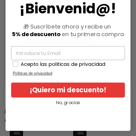
¡Bienvenid@!
- Revolucionaria tecnología Aeroprecis para un uso
más intuitivo y un secado más preciso.
- Potencia variable y control de temperatura.
🎁 Suscríbete ahora y recibe un
Incluye botón de aire frío.
5% de descuento
en tu primera compra
- Diseño ergonómico y más ligero
- Avanzada tecnología acústica para un
rendimiento más silencioso
- Cable de longitud profesional (3m)
Acepto las politicas de privacidad
- Peso: 780gr (sin embalaje)
- Enchufe europeo
Políticas de privacidad
¡Quiero mi descuento!
No, gracias
8 otros productos en la misma
categoría:
-15%
-15%