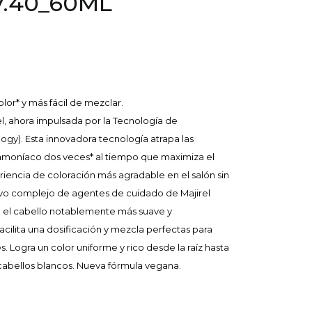
7.40_60ML
lor* y más fácil de mezclar.
, ahora impulsada por la Tecnología de
ogy). Esta innovadora tecnología atrapa las
amoníaco dos veces* al tiempo que maximiza el
riencia de coloración más agradable en el salón sin
vo complejo de agentes de cuidado de Majirel
 el cabello notablemente más suave y
cilita una dosificación y mezcla perfectas para
 Logra un color uniforme y rico desde la raíz hasta
cabellos blancos. Nueva fórmula vegana.