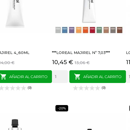
JIREL 4_60ML
***LOREAL MAJIREL Nº 7,03***
L
Precio
Precio
Precio
P
10,45 €
1
14,00 €
13,06 €
base
base


AÑADIR AL CARRITO
AÑADIR AL CARRITO
(0)
(0)
-20%