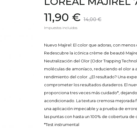
LOREAL MAJIREL 
11,90 €
14,00 €
Impuestos incluidos
Nuevo Majirel: El color que adoras, con menos o
Redescubre la icónica crème de beauté Majirel
Neutralización del Olor (Odor Trapping Technol
moléculas de amoníaco, reduciendo el olor a 
rendimiento del color. ¿El resultado? Una expe
comprometer los resultados duraderos. El nue
proporciona tres veces más cuidado*, dejando
acondicionado. La textura cremosa mejorada fa
una aplicación impecable y a prueba de errores.
las puntas con hasta un 100% de cobertura de 
*Test instrumental