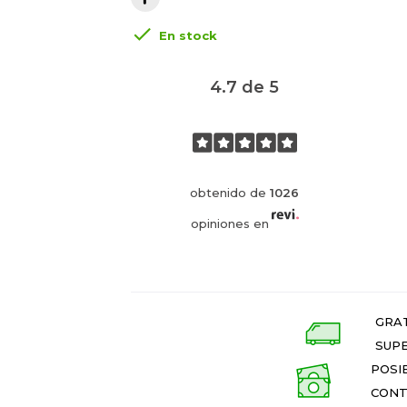

En stock
4.7 de 5
obtenido de
1026
opiniones en
GRAT
SUPE
POSI
CONT