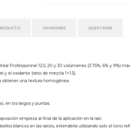
PRODUCTO
OPINIONES
QUESTIONS
Oréal Professionnel 12.5, 20 y 30 volúmenes (3.75%, 6% y 9%) má
l y el oxidante (ratio de mezcla 1+1.5).
ta obtener una textura homogénea.
rio, en los largos y puntas.
osición empieza al final de la aplicación en la raíz.
llos blancos en las raíces, extenderla utilizando solo el tono refl