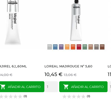
JIREL 6,1_60ML
LOREAL MAJIROUGE Nº 5,60
L
Precio
Precio
Precio
P
10,45 €
1
14,00 €
13,06 €
base
base


AÑADIR AL CARRITO
AÑADIR AL CARRITO
(0)
(0)