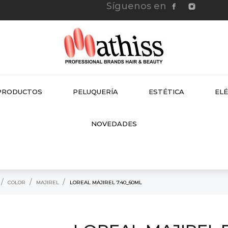
Síguenos en
PRODUCTOS
PELUQUERÍA
ESTÉTICA
EL
NEW
NOVEDADES
COLOR
MAJIREL
LOREAL MAJIREL 7.40_60ML