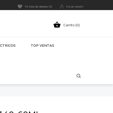
Mi lista de deseos (
0
)
Iniciar sesión

Carrito (0)
HOT
ÉCTRICOS
TOP VENTAS