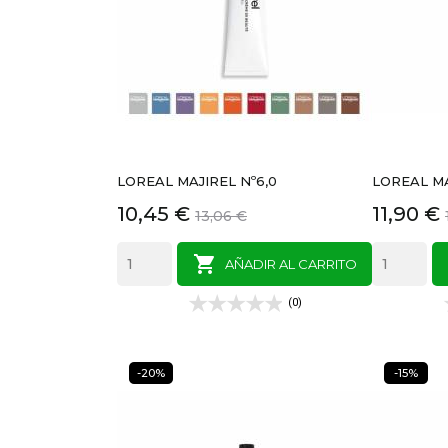
LOREAL MAJIREL Nº6,0
LOREAL MA
Precio
Precio
Precio
10,45 €
11,90 €
13,06 €
base

AÑADIR AL CARRITO
(0)
-20%
-15%