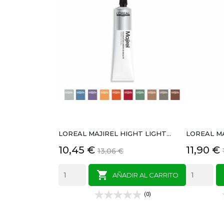
LOREAL MAJIREL HIGHT LIGHT...
LOREAL MA
Precio
Precio
Precio
10,45 €
11,90 €
13,06 €
base

AÑADIR AL CARRITO
(0)