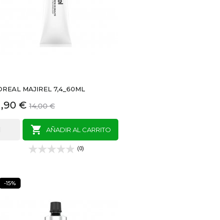
OREAL MAJIREL 7,4_60ML
recio
Precio
1,90 €
14,00 €
base

AÑADIR AL CARRITO
(0)
-15%