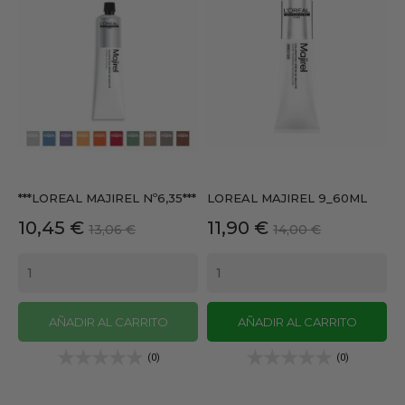
***LOREAL MAJIREL Nº6,35***
LOREAL MAJIREL 9_60ML
Precio
Precio
Precio
Precio
10,45 €
11,90 €
13,06 €
14,00 €
base
base
AÑADIR AL CARRITO
AÑADIR AL CARRITO
(0)
(0)