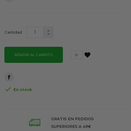
Cantidad
favorite
AÑADIR AL CARRITO
0

En stock
GRATIS EN PEDIDOS
SUPERIORES A 49€