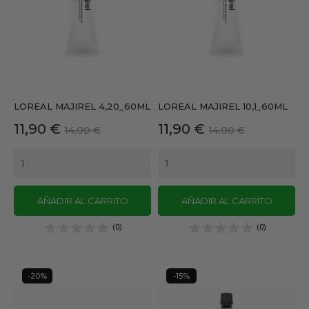
LOREAL MAJIREL 4,20_60ML
LOREAL MAJIREL 10,1_60ML
Precio
Precio
Precio
Precio
11,90 €
11,90 €
14,00 €
14,00 €
base
base
AÑADIR AL CARRITO
AÑADIR AL CARRITO
(0)
(0)
-20%
-15%