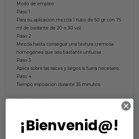
Modo de empleo
Paso 1
Para su aplicación mezcla 1 tubo de 50 gr con 75
ml de oxidante de 20 o 30 vol.
Paso 2
Mezcla hasta conseguir una textura cremosa
homogénea que sea bastante untuosa
Paso 3
Aplica sobre las raíces y largos si fuera necesario.
Paso 4
Tiempo exposición durante 35 minutos.
Ingredientes
AQUA / WATER  CETEARYL ALCOHOL 
AMMONIUM HYDROXIDE  OLETH-30 
¡Bienvenid@!
HEXADIMETHRINE CHLORIDE  OLEIC ACID 
OLEYL ALCOHOL  2,4-