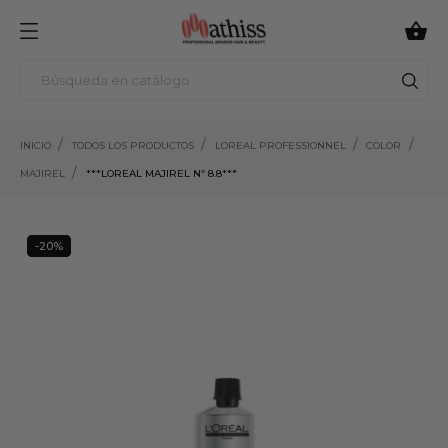

INICIO
TODOS LOS PRODUCTOS
LOREAL PROFESSIONNEL
COLOR
MAJIREL
***LOREAL MAJIREL Nº 8.8***
-20%
20%