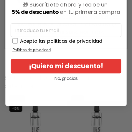
DIAMINOPHENOXYETHANOL HCl  m-
🎁 Suscríbete ahora y recibe un
AMINOPHENOL  SODIUM METABISULFITE 
5% de descuento
en tu primera compra
ETHANOLAMINE  THIOGLYCERIN  TOLUENE-2,5-
DIAMINE  BENZYL ALCOHOL  2-OLEAMIDO-1,3-
OCTADECANEDIOL  RESORCINOL  EDTA 
PARFUM / FRAGRANCE.
Acepto las politicas de privacidad
Políticas de privacidad
¡Quiero mi descuento!
8 otros productos en la misma
No, gracias
categoría:
NUEVO
-15%
-15%