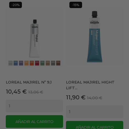
-20%
-15%
LOREAL MAJIREL Nº 9,1
LOREAL MAJIREL HIGHT
LIFT...
Precio
Precio
10,45 €
13,06 €
Precio
Precio
11,90 €
base
14,00 €
base
AÑADIR AL CARRITO
AÑADIR AL CARRITO