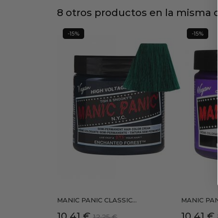
8 otros productos en la misma c
-15%
-15%
MANIC PANIC CLASSIC...
MANIC PANI
Precio
Precio
Precio
10,41 €
10,41 €
12,25 €