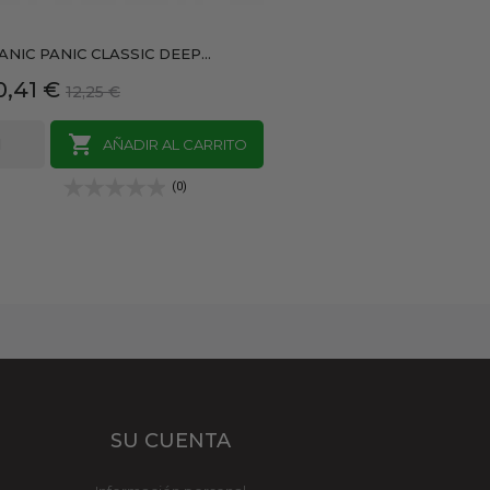
ANIC PANIC CLASSIC DEEP...
recio
Precio
0,41 €
12,25 €
base

AÑADIR AL CARRITO
(0)
SU CUENTA