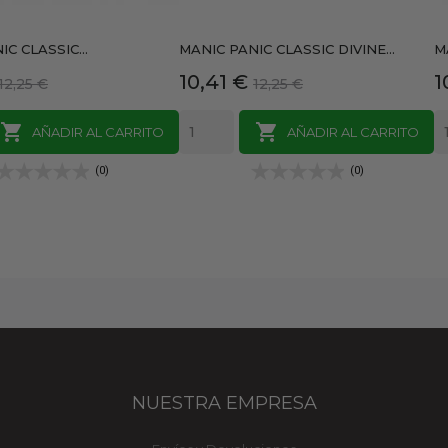
C CLASSIC...
MANIC PANIC CLASSIC DIVINE...
M
Precio
Precio
Precio
P
10,41 €
1
12,25 €
12,25 €
base
base


AÑADIR AL CARRITO
AÑADIR AL CARRITO
(0)
(0)
NUESTRA EMPRESA