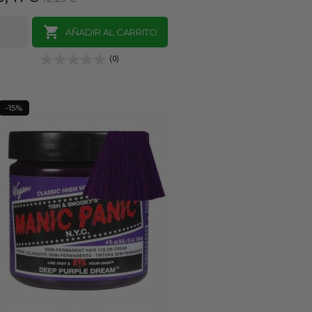
base

AÑADIR AL CARRITO
(0)
-15%