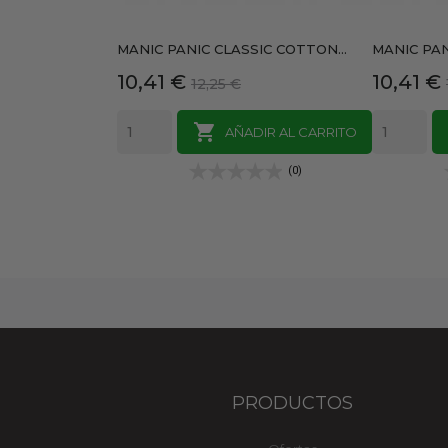
MANIC PANIC CLASSIC COTTON...
MANIC PANI
Precio
Precio
Precio
10,41 €
10,41 €
12,25 €
base

AÑADIR AL CARRITO
(0)
PRODUCTOS