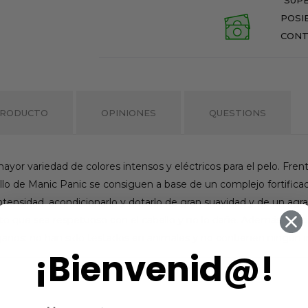
POSI
CONT
PRODUCTO
OPINIONES
QUESTIONS
ayor variedad de colores intensos y eléctricos para el pelo. Fren
lo de Manic Panic se consiguen a base de un complejo fortificado
ntensidad, acondicionarlo y dotarlo de gran suavidad y de un agrad
o que sea respetuoso con el cabello y no lo dañe. Además, los t
nos: no han sido testados en animales y no contienen ningún i
¡Bienvenid@!