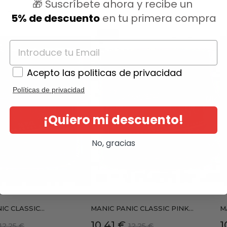
🎁 Suscríbete ahora y recibe un
ategoría:
5% de descuento
en tu primera compra
-15%
Acepto las politicas de privacidad
Políticas de privacidad
¡Quiero mi descuento!
No, gracias
C CLASSIC...
MANIC PANIC CLASSIC PINK...
M
Precio
Precio
Precio
P
10,41 €
1
12,25 €
12,25 €