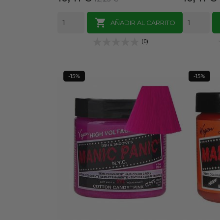
base

AÑADIR AL CARRITO
(0)
-15%
-15%