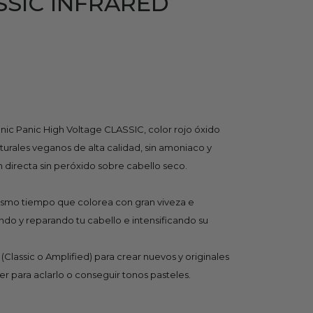
SSIC INFRARED
nic Panic High Voltage CLASSIC, color rojo óxido
rales veganos de alta calidad, sin amoniaco y
n directa sin peróxido sobre cabello seco.
ismo tiempo que colorea con gran viveza e
ndo y reparando tu cabello e intensificando su
Classic o Amplified) para crear nuevos y originales
er para aclarlo o conseguir tonos pasteles.