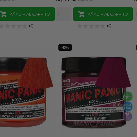
base
base


AÑADIR AL CARRITO
AÑADIR AL CARRITO
(0)
(0)
-15%