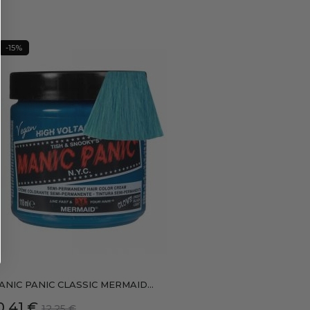
-15%
ANIC PANIC CLASSIC MERMAID...
recio
Precio
0,41 €
12,25 €