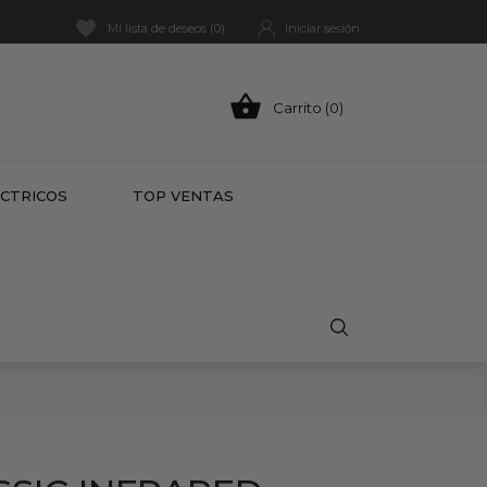
Mi lista de deseos (
0
)
Iniciar sesión

Carrito (0)
HOT
ÉCTRICOS
TOP VENTAS