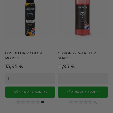
OSSION HAIR COLOR
OSSION 2-IN-1 AFTER
MOUSSE...
SHAVE...
Precio
Precio
13,95 €
11,95 €
AÑADIR AL CARRITO
AÑADIR AL CARRITO
(0)
(0)