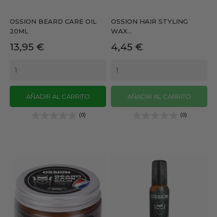
OSSION BEARD CARE OIL
OSSION HAIR STYLING
20ML
WAX...
Precio
Precio
13,95 €
4,45 €
AÑADIR AL CARRITO
AÑADIR AL CARRITO
(0)
(0)