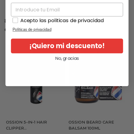
Acepto las politicas de privacidad
8 otros productos en la misma
categoría:
Políticas de privacidad
¡Quiero mi descuento!
No, gracias
OSSION 5-IN-1 HAIR
OSSION BEARD CARE
CLIPPER...
BALSAM 100ML