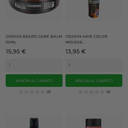
OSSION BEARD CARE BALM
OSSION HAIR COLOR
50ML
MOUSSE...
Precio
Precio
15,95 €
13,95 €
AÑADIR AL CARRITO
AÑADIR AL CARRITO
(0)
(0)