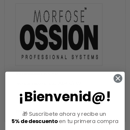
Referencia
OSS-1021
2024-07-02
Fecha de disponibilidad:
¡Bienvenid@!
Referencias específicas
Estado
Nuevo
🎁 Suscríbete ahora y recibe un
5% de descuento
en tu primera compra