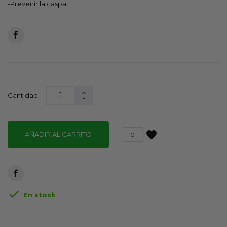
-Prevenir la caspa
Cantidad
favorite
AÑADIR AL CARRITO
0

En stock