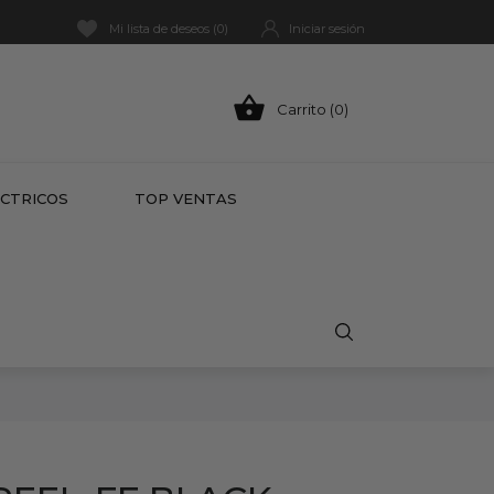
Mi lista de deseos (
0
)
Iniciar sesión

Carrito (0)
HOT
ÉCTRICOS
TOP VENTAS