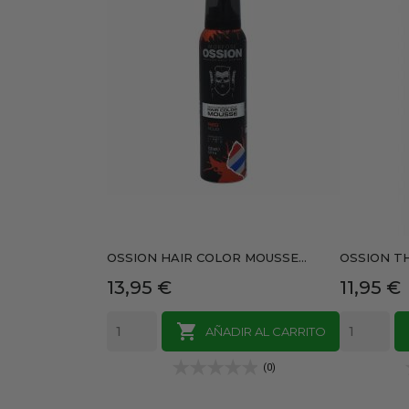
OSSION HAIR COLOR MOUSSE...
OSSION T
Precio
Precio
13,95 €
11,95 €

AÑADIR AL CARRITO
(0)