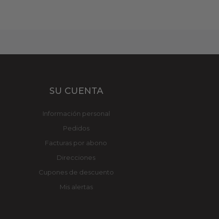
SU CUENTA
Información personal
Pedidos
Facturas por abono
Direcciones
Cupones de descuento
Mis alertas