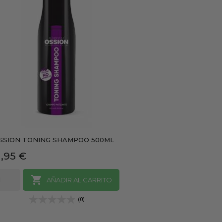
SSION TONING SHAMPOO 500ML
recio
1,95 €

AÑADIR AL CARRITO
(0)