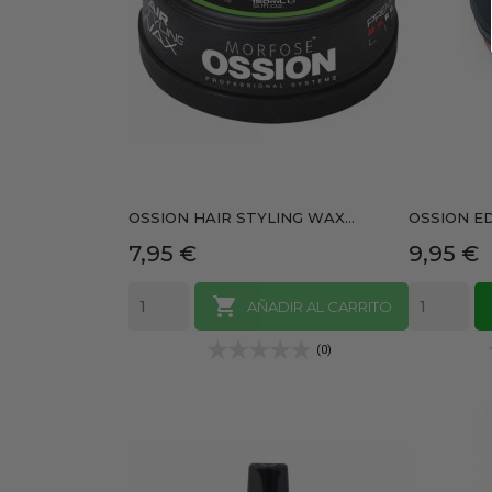
OSSION HAIR STYLING WAX...
OSSION ED
Precio
Precio
7,95 €
9,95 €

AÑADIR AL CARRITO
(0)