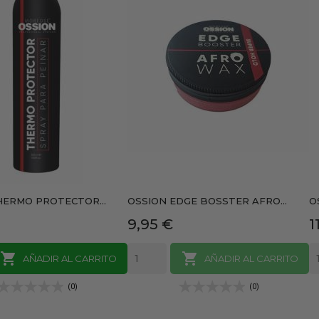
HERMO PROTECTOR...
OSSION EDGE BOSSTER AFRO...
O
Precio
P
9,95 €
1


AÑADIR AL CARRITO
AÑADIR AL CARRITO
(0)
(0)