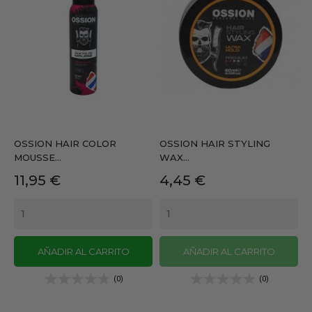
OSSION HAIR COLOR
OSSION HAIR STYLING
MOUSSE...
WAX...
Precio
Precio
11,95 €
4,45 €
AÑADIR AL CARRITO
AÑADIR AL CARRITO
(0)
(0)