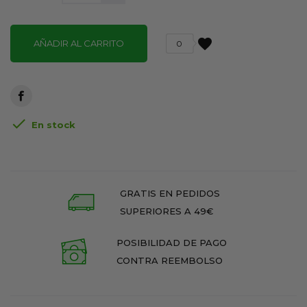
favorite
AÑADIR AL CARRITO
0

En stock
GRATIS EN PEDIDOS
SUPERIORES A 49€
POSIBILIDAD DE PAGO
CONTRA REEMBOLSO