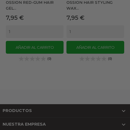
OSSION RED-GUM HAIR
OSSION HAIR STYLING
GEL...
WAX...
Precio
Precio
7,95 €
7,95 €
AÑADIR AL CARRITO
AÑADIR AL CARRITO
(0)
(0)

PRODUCTOS

NUESTRA EMPRESA