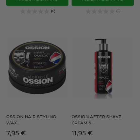
(0)
(0)
OSSION HAIR STYLING
OSSION AFTER SHAVE
WAX...
CREAM &...
Precio
Precio
7,95 €
11,95 €