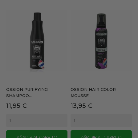
OSSION PURIFYING
OSSION HAIR COLOR
SHAMPOO...
MOUSSE...
Precio
Precio
11,95 €
13,95 €
AÑADIR AL CARRITO
AÑADIR AL CARRITO