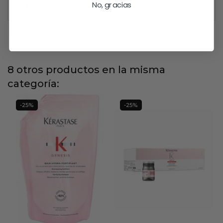
No, gracias
protector contra los agresores externos.
8 otros productos en la misma
categoría:
-25%
-25%