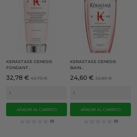
KERASTASE GENESIS
KERASTASE GENESIS
FONDANT...
BAIN...
Precio
Precio
Precio
Precio
32,78 €
24,60 €
43,70 €
32,80 €
base
base
AÑADIR AL CARRITO
AÑADIR AL CARRITO
(0)
(0)