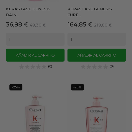
KERASTASE GENESIS
KERASTASE GENESIS
BAIN...
CURE...
Precio
Precio
Precio
Precio
36,98 €
164,85 €
49,30 €
219,80 €
base
base
AÑADIR AL CARRITO
AÑADIR AL CARRITO
(0)
(0)
-25%
-25%