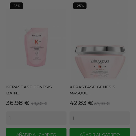
-25%
-25%
KERASTASE GENESIS
KERASTASE GENESIS
BAIN...
MASQUE...
Precio
Precio
Precio
Precio
36,98 €
42,83 €
49,30 €
57,10 €
base
base
AÑADIR AL CARRITO
AÑADIR AL CARRITO