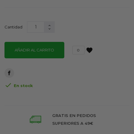
Cantidad
favorite
AÑADIR AL CARRITO
0

En stock
GRATIS EN PEDIDOS
SUPERIORES A 49€