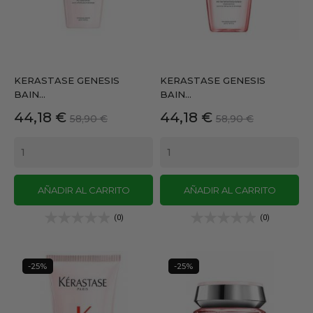
KERASTASE GENESIS
KERASTASE GENESIS
BAIN...
BAIN...
Precio
Precio
Precio
Precio
44,18 €
44,18 €
58,90 €
58,90 €
base
base
AÑADIR AL CARRITO
AÑADIR AL CARRITO
(0)
(0)
-25%
-25%